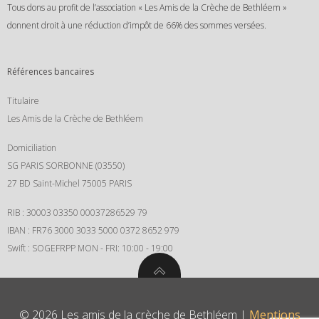
Tous dons au profit de l’association « Les Amis de la Crèche de Bethléem »
donnent droit à une réduction d’impôt de 66% des sommes versées.
Références bancaires
Titulaire
Les Amis de la Crèche de Bethléem
Domiciliation
SG PARIS SORBONNE (03550)
27 BD Saint-Michel 75005 PARIS
RIB :
30003 03350 00037286529 79
IBAN :
FR76 3000 3033 5000 0372 8652 979
Swift : SOGEFRPP MON - FRI: 10:00 - 19:00
© 2026 Les amis de la crèche de Bethléem |
Mentions